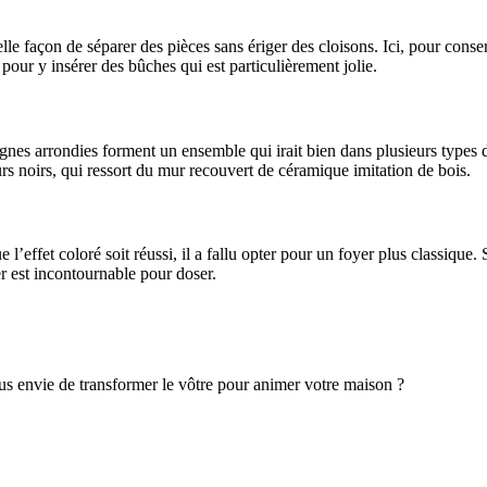
elle façon de séparer des pièces sans ériger des cloisons. Ici, pour con
our y insérer des bûches qui est particulièrement jolie.
ignes arrondies forment un ensemble qui irait bien dans plusieurs types d
ours noirs, qui ressort du mur recouvert de céramique imitation de bois.
l’effet coloré soit réussi, il a fallu opter pour un foyer plus classique. S
er est incontournable pour doser.
vous envie de transformer le vôtre pour animer votre maison ?