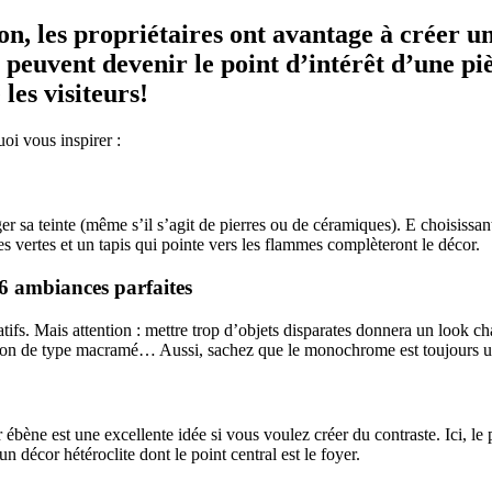
n, les propriétaires ont avantage à créer u
s peuvent devenir le point d’intérêt d’une pi
es visiteurs!
uoi vous inspirer :
r sa teinte (même s’il s’agit de pierres ou de céramiques). E choisissan
s vertes et un tapis qui pointe vers les flammes complèteront le décor.
 6 ambiances parfaites
ratifs. Mais attention : mettre trop d’objets disparates donnera un look
tion de type macramé… Aussi, sachez que le monochrome est toujours u
bène est une excellente idée si vous voulez créer du contraste. Ici, le p
un décor hétéroclite dont le point central est le foyer.