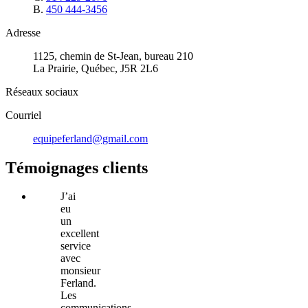
B.
450 444-3456
Adresse
1125, chemin de St-Jean, bureau 210
La Prairie, Québec, J5R 2L6
Réseaux sociaux
Courriel
equipeferland@gmail.com
Témoignages clients
J’ai
eu
un
excellent
service
avec
monsieur
Ferland.
Les
communications