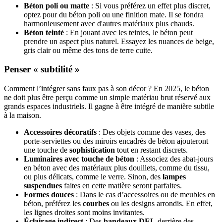
Béton poli ou matte
: Si vous préférez un effet plus discret,
optez pour du béton poli ou une finition mate. Il se fondra
harmonieusement avec d'autres matériaux plus chauds.
Béton teinté
: En jouant avec les teintes, le béton peut
prendre un aspect plus naturel. Essayez les nuances de beige,
gris clair ou même des tons de terre cuite.
Penser « subtilité »
Comment l’intégrer sans faux pas à son décor ? En 2025, le béton
ne doit plus être perçu comme un simple matériau brut réservé aux
grands espaces industriels. Il gagne à être intégré de manière subtile
à la maison.
Accessoires décoratifs
: Des objets comme des vases, des
porte-serviettes ou des miroirs encadrés de béton ajouteront
une touche de
sophistication
tout en restant discrets.
Luminaires avec touche de béton
: Associez des abat-jours
en béton avec des matériaux plus douillets, comme du tissu,
ou plus délicats, comme le verre. Sinon, des
lampes
suspendues
faites en cette matière seront parfaites.
Formes douces
: Dans le cas d’accessoires ou de meubles en
béton, préférez les
courbes
ou les designs arrondis. En effet,
les lignes droites sont moins invitantes.
Éclairage indirect
: Des
bandeaux DEL
derrière des