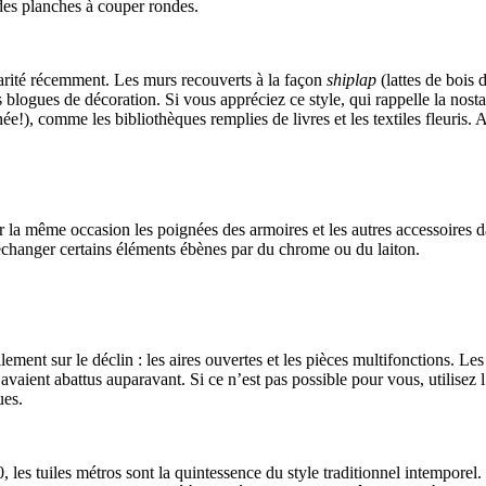
 des planches à couper rondes.
larité récemment. Les murs recouverts à la façon
shiplap
(lattes de bois 
blogues de décoration. Si vous appréciez ce style, qui rappelle la nost
!), comme les bibliothèques remplies de livres et les textiles fleuris. Ai
a même occasion les poignées des armoires et les autres accessoires dan
échanger certains éléments ébènes par du chrome ou du laiton.
ement sur le déclin : les aires ouvertes et les pièces multifonctions. Les
 avaient abattus auparavant. Si ce n’est pas possible pour vous, utilisez
ues.
les tuiles métros sont la quintessence du style traditionnel intemporel. I