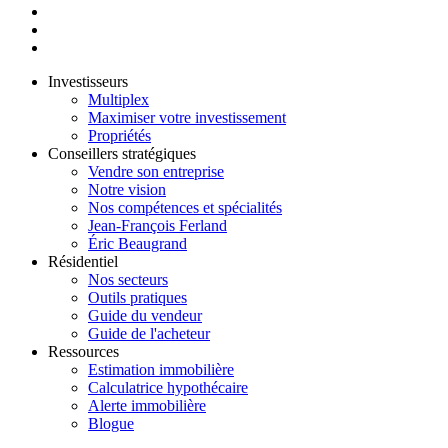
Investisseurs
Multiplex
Maximiser votre investissement
Propriétés
Conseillers stratégiques
Vendre son entreprise
Notre vision
Nos compétences et spécialités
Jean-François Ferland
Éric Beaugrand
Résidentiel
Nos secteurs
Outils pratiques
Guide du vendeur
Guide de l'acheteur
Ressources
Estimation immobilière
Calculatrice hypothécaire
Alerte immobilière
Blogue